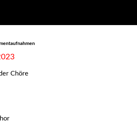
omentaufnahmen
2023
der Chöre
hor